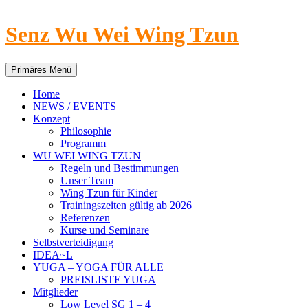
Senz Wu Wei Wing Tzun
Suchen
Primäres Menü
Home
NEWS / EVENTS
Konzept
Philosophie
Programm
WU WEI WING TZUN
Regeln und Bestimmungen
Unser Team
Wing Tzun für Kinder
Trainingszeiten gültig ab 2026
Referenzen
Kurse und Seminare
Selbstverteidigung
IDEA~L
YUGA – YOGA FÜR ALLE
PREISLISTE YUGA
Mitglieder
Low Level SG 1 – 4